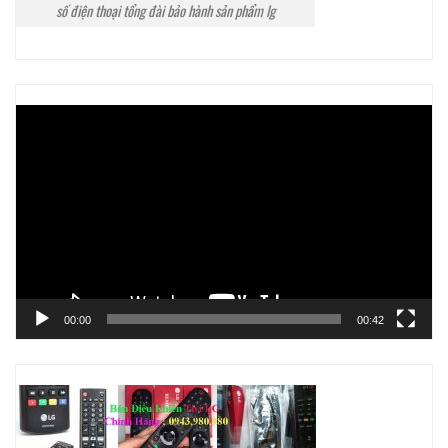
số điện thoại tổng đài bảo hành sản phẩm lg
Trình
chơi
Video
00:00
00:42