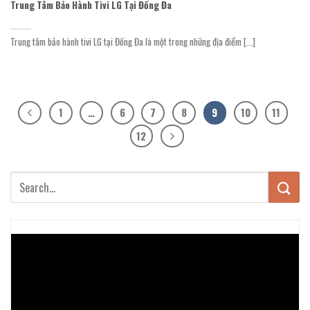
Trung Tâm Bảo Hành Tivi LG Tại Đống Đa
Trung tâm bảo hành tivi LG tại Đống Đa là một trong những địa điểm [...]
1
…
6
7
8
9
10
11
12
Trình
chơi
Video