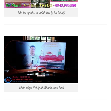
bán bo nguồn, vỉ chính tivi lg tại hà nội
Khắc phục tivi lg bị tối nửa màn hình