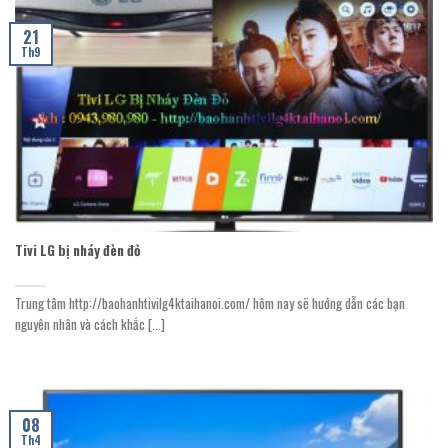
21
Th9
Tivi LG bị nháy đèn đỏ
Trung tâm http://baohanhtivilg4ktaihanoi.com/ hôm nay sẽ hướng dẫn các bạn
nguyên nhân và cách khắc [...]
08
Th4