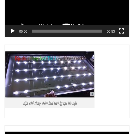
00:00
00:53
địa chỉ thay đèn led tivi lg tại hà nội