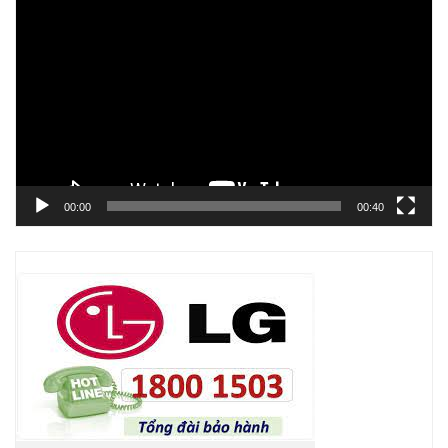
Trình
chơi
Video
00:00
00:40