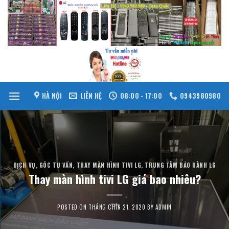
Skip
to
content
HÀ NỘI
LIÊN HỆ
08:00 - 17:00
0943980980
DỊCH VỤ
,
GÓC TƯ VẤN
,
THAY MÀN HÌNH TIVI LG
,
TRUNG TÂM BẢO HÀNH LG
Thay màn hình tivi LG giá bao nhiêu?
POSTED ON
THÁNG CHÍN 21, 2020
BY
ADMIN