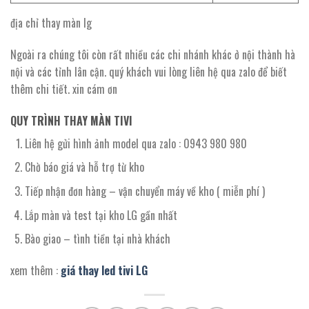
địa chỉ thay màn lg
Ngoài ra chúng tôi còn rất nhiều các chi nhánh khác ở nội thành hà
nội và các tỉnh lân cận. quý khách vui lòng liên hệ qua zalo để biết
thêm chi tiết. xin cám ơn
QUY TRÌNH THAY MÀN TIVI
Liên hệ gửi hình ảnh model qua zalo : 0943 980 980
Chờ báo giá và hỗ trợ từ kho
Tiếp nhận đơn hàng – vận chuyển máy về kho ( miễn phí )
Lắp màn và test tại kho LG gần nhất
Bào giao – tình tiền tại nhà khách
xem thêm :
giá thay led tivi LG