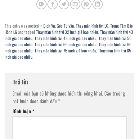
This entry was posted in
Dịch Vụ
,
Góc Tư Vấn
,
Thay màn hình tivi LG
,
Trung Tâm Bảo
Hành LG
and tagged
Thay màn hình tivi 32 inch giá bao nhiêu
,
Thay màn hình tivi 43
inch giá bao nhiêu
,
Thay màn hình tivi 49 inch giá bao nhiêu
,
Thay màn hình tivi 50
inch giá bao nhiêu
,
Thay màn hình tivi 55 inch giá bao nhiêu
,
Thay màn hình tivi 65
inch giá bao nhiêu
,
Thay màn hình tivi 75 inch giá bao nhiêu
,
Thay màn hình tivi 85
inch giá bao nhiêu
.
Trả lời
Email của bạn sẽ không được hiển thị công khai.
Các trường
bắt buộc được đánh dấu
*
Bình luận
*