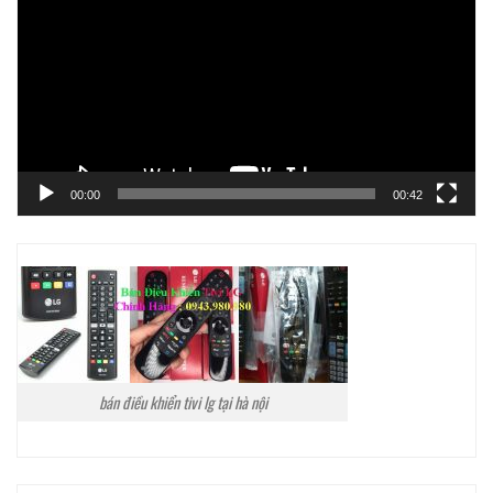
Video
00:00
00:42
bán điều khiển tivi lg tại hà nội