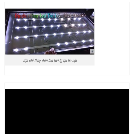
địa chỉ thay đèn led tivi lg tại hà nội
Trình
chơi
Video