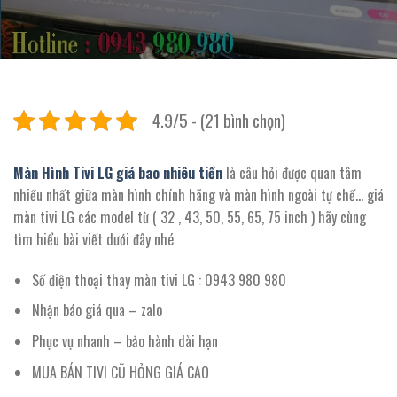
4.9/5 - (21 bình chọn)
Màn Hình Tivi LG giá bao nhiêu tiền
là câu hỏi được quan tâm
nhiều nhất giữa màn hình chính hãng và màn hình ngoài tự chế… giá
màn tivi LG các model từ ( 32 , 43, 50, 55, 65, 75 inch ) hãy cùng
tìm hiểu bài viết dưới đây nhé
Số điện thoại thay màn tivi LG : 0943 980 980
Nhận báo giá qua – zalo
Phục vụ nhanh – bảo hành dài hạn
MUA BÁN TIVI CŨ HỎNG GIÁ CAO