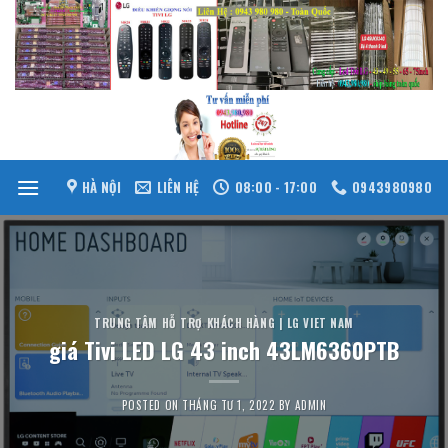
Skip
to
content
HÀ NỘI
LIÊN HỆ
08:00 - 17:00
0943980980
TRUNG TÂM HỖ TRỢ KHÁCH HÀNG | LG VIET NAM
giá Tivi LED LG 43 inch 43LM6360PTB
POSTED ON
THÁNG TƯ 1, 2022
BY
ADMIN