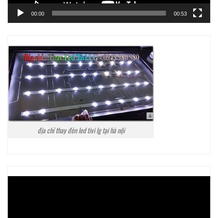
00:00
00:53
địa chỉ thay đèn led tivi lg tại hà nội
Trình
chơi
Video