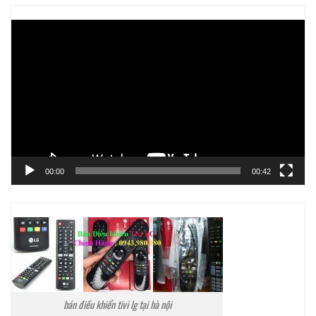
Trình
chơi
Video
00:00
00:42
bán điều khiển tivi lg tại hà nội