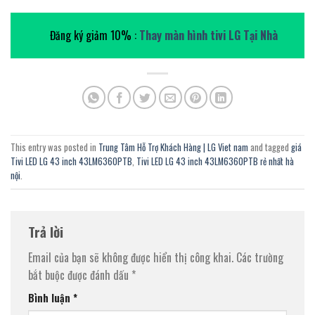
Đăng ký giảm 10% :
Thay màn hình tivi LG Tại Nhà
This entry was posted in
Trung Tâm Hỗ Trợ Khách Hàng | LG Viet nam
and tagged
giá
Tivi LED LG 43 inch 43LM6360PTB
,
Tivi LED LG 43 inch 43LM6360PTB rẻ nhất hà
nội
.
Trả lời
Email của bạn sẽ không được hiển thị công khai.
Các trường
bắt buộc được đánh dấu
*
Bình luận
*