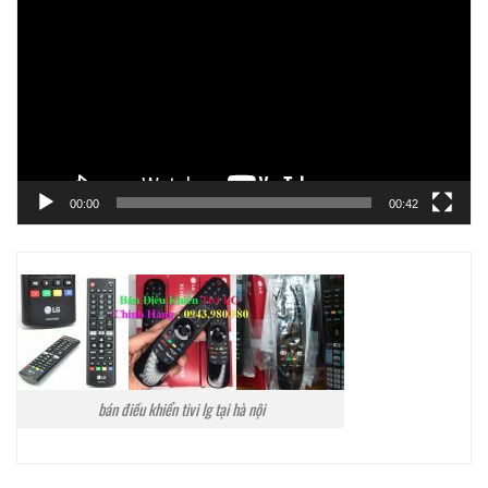
chơi
Video
00:00
00:42
bán điều khiển tivi lg tại hà nội