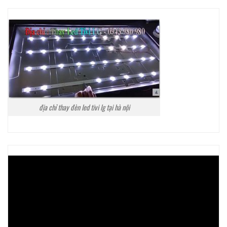
địa chỉ thay đèn led tivi lg tại hà nội
Trình
chơi
Video