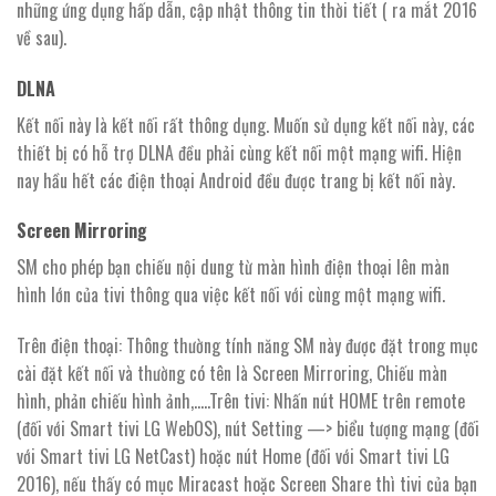
những ứng dụng hấp dẫn, cập nhật thông tin thời tiết ( ra mắt 2016
về sau).
DLNA
Kết nối này là kết nối rất thông dụng. Muốn sử dụng kết nối này, các
thiết bị có hỗ trợ DLNA đều phải cùng kết nối một mạng wifi. Hiện
nay hầu hết các điện thoại Android đều được trang bị kết nối này.
Screen Mirroring
SM cho phép bạn chiếu nội dung từ màn hình điện thoại lên màn
hình lớn của tivi thông qua việc kết nối với cùng một mạng wifi.
Trên điện thoại: Thông thường tính năng SM này được đặt trong mục
cài đặt kết nối và thường có tên là Screen Mirroring, Chiếu màn
hình, phản chiếu hình ảnh,…..Trên tivi: Nhấn nút HOME trên remote
(đối với Smart tivi LG WebOS), nút Setting —> biểu tượng mạng (đối
với Smart tivi LG NetCast) hoặc nút Home (đối với Smart tivi LG
2016), nếu thấy có mục Miracast hoặc Screen Share thì tivi của bạn