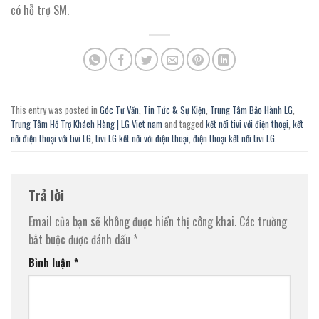
có hỗ trợ SM.
This entry was posted in
Góc Tư Vấn
,
Tin Tức & Sự Kiện
,
Trung Tâm Bảo Hành LG
,
Trung Tâm Hỗ Trợ Khách Hàng | LG Viet nam
and tagged
kết nối tivi với điện thoại
,
kết
nối điện thoại với tivi LG
,
tivi LG kết nối với điện thoại
,
điện thoại kết nối tivi LG
.
Trả lời
Email của bạn sẽ không được hiển thị công khai.
Các trường
bắt buộc được đánh dấu
*
Bình luận
*