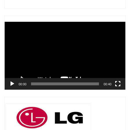
Trình
chơi
Video
00:00
00:40