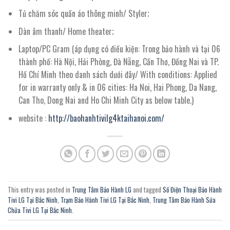
Tủ chăm sóc quần áo thông minh/ Styler;
Dàn âm thanh/ Home theater;
Laptop/PC Gram (áp dụng có điều kiện: Trong bảo hành và tại 06
thành phố: Hà Nội, Hải Phòng, Đà Nẵng, Cần Thơ, Đồng Nai và TP.
Hồ Chí Minh theo danh sách dưới đây/ With conditions: Applied
for in warranty only & in 06 cities: Ha Noi, Hai Phong, Da Nang,
Can Tho, Dong Nai and Ho Chi Minh City as below table.)
website :
http://baohanhtivilg4ktaihanoi.com/
This entry was posted in
Trung Tâm Bảo Hành LG
and tagged
Số Điện Thoại Bảo Hành
Tivi LG Tại Bắc Ninh
,
Trạm Bảo Hành Tivi LG Tại Bắc Ninh
,
Trung Tâm Bảo Hành Sửa
Chữa Tivi LG Tại Bắc Ninh
.