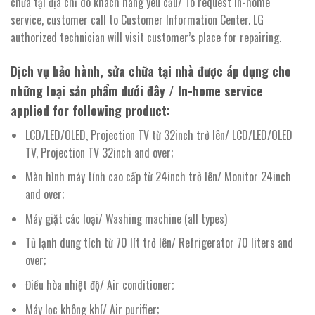
chữa tại địa chỉ do khách hàng yêu cầu/ To request in-home
service, customer call to Customer Information Center. LG
authorized technician will visit customer’s place for repairing.
Dịch vụ bảo hành, sửa chữa tại nhà được áp dụng cho
những loại sản phẩm dưới đây / In-home service
applied for following product:
LCD/LED/OLED, Projection TV từ 32inch trở lên/ LCD/LED/OLED
TV, Projection TV 32inch and over;
Màn hình máy tính cao cấp từ 24inch trở lên/ Monitor 24inch
and over;
Máy giặt các loại/ Washing machine (all types)
Tủ lạnh dung tích từ 70 lít trở lên/ Refrigerator 70 liters and
over;
Điều hòa nhiệt độ/ Air conditioner;
Máy lọc không khí/ Air purifier;