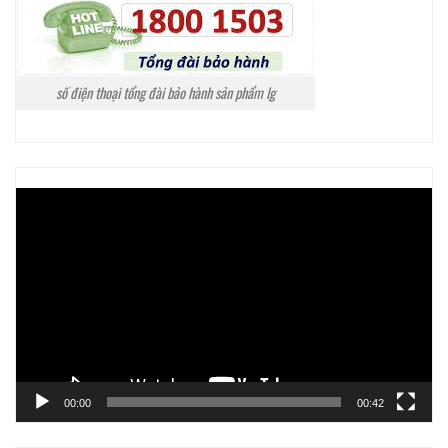
số điện thoại tổng đài bảo hành sản phẩm lg
Trình
chơi
Video
00:00
00:42