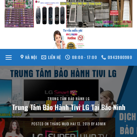
Skip
to
content
HÀ NỘI
LIÊN HỆ
08:00 - 17:00
0943980980
TRUNG TÂM BẢO HÀNH LG
Trung Tâm Bảo Hành Tivi LG Tại Bắc Ninh
POSTED ON
THÁNG MƯỜI HAI 13, 2019
BY
ADMIN