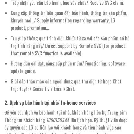
Tiếp nhận yêu cầu bảo hành, báo sửa chữa/ Receive SVC claim.
Cung cấp thông tin liên quan đến bảo hành, thông tin sản phẩm,
khuyến mại…/ Supply information regarding warranty, LG
product, promotion…
Trợ giúp thông qua trình điều khiển từ xa với các sản phẩm có hỗ
trợ tính năng này/ Direct support by Remote SVC (for product
that remote SVC function is available).
Hướng dẫn cài đặt, nâng cấp phần mềm/ Functioning, software
update guide.
Giải đáp thắc mắc của người dùng qua thư điện tử hoặc Chat
trực tuyến/ Consult via Email/Chat.
2. Dịch vụ bảo hành tại nhà/ In-home services
Để yêu cầu dịch vụ bảo hành tại nhà, khách hàng liên hệ Trung tâm
Thông tin Khách hàng
18001503
để lên lịch hẹn. Kỹ thuật viên được
ủy quyền của LG sẽ liên lạc với khách hàng và tiến hành việc sửa