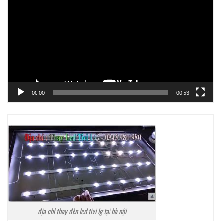
chơi
Video
00:00
00:53
địa chỉ thay đèn led tivi lg tại hà nội