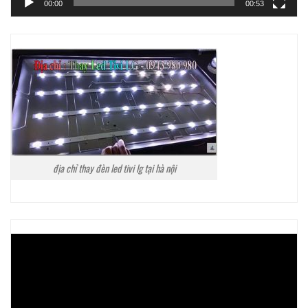
00:00
00:53
địa chỉ thay đèn led tivi lg tại hà nội
Trình
chơi
Video