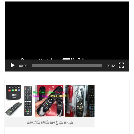
Trình
chơi
Video
00:00
00:42
bán điều khiển tivi lg tại hà nội