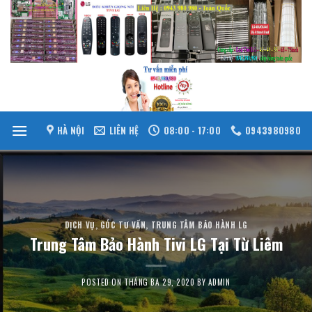
Skip
to
content
HÀ NỘI
LIÊN HỆ
08:00 - 17:00
0943980980
DỊCH VỤ
,
GÓC TƯ VẤN
,
TRUNG TÂM BẢO HÀNH LG
Trung Tâm Bảo Hành Tivi LG Tại Từ Liêm
POSTED ON
THÁNG BA 29, 2020
BY
ADMIN