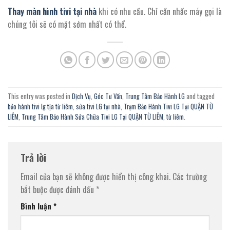
Thay màn hình tivi tại nhà
khi có nhu cầu. Chỉ cần nhấc máy gọi là
chúng tôi sẽ có mặt sớm nhất có thể.
This entry was posted in
Dịch Vụ
,
Góc Tư Vấn
,
Trung Tâm Bảo Hành LG
and tagged
bảo hành tivi lg tịa từ liêm
,
sửa tivi LG tại nhà
,
Trạm Bảo Hành Tivi LG Tại QUẬN TỪ
LIÊM
,
Trung Tâm Bảo Hành Sửa Chữa Tivi LG Tại QUẬN TỪ LIÊM
,
từ liêm
.
Trả lời
Email của bạn sẽ không được hiển thị công khai.
Các trường
bắt buộc được đánh dấu
*
Bình luận
*