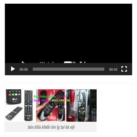
Trình
chơi
Video
00:00
00:42
bán điều khiển tivi lg tại hà nội