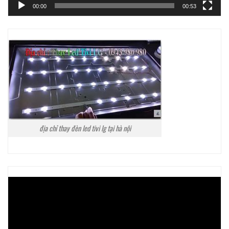
00:00
00:53
địa chỉ thay đèn led tivi lg tại hà nội
Trình
chơi
Video