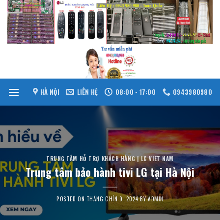
Skip
to
content
HÀ NỘI
LIÊN HỆ
08:00 - 17:00
0943980980
TRUNG TÂM HỖ TRỢ KHÁCH HÀNG | LG VIET NAM
Trung tâm bảo hành tivi LG tại Hà Nội
POSTED ON
THÁNG CHÍN 9, 2024
BY
ADMIN