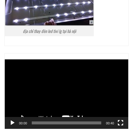
địa chỉ thay đèn led tivi lg tại hà nội
Trình
chơi
Video
00:00
00:40