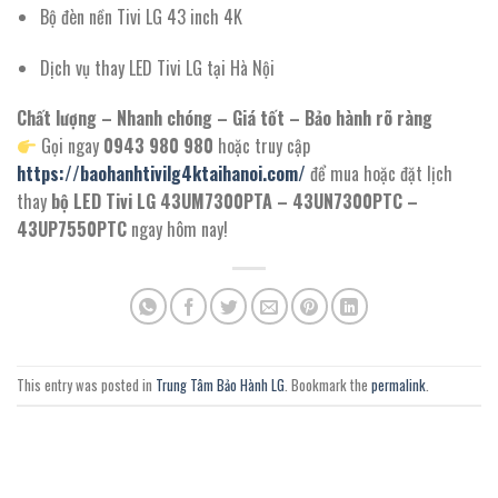
Bộ đèn nền Tivi LG 43 inch 4K
Dịch vụ thay LED Tivi LG tại Hà Nội
Chất lượng – Nhanh chóng – Giá tốt – Bảo hành rõ ràng
Gọi ngay
0943 980 980
hoặc truy cập
https://baohanhtivilg4ktaihanoi.com/
để mua hoặc đặt lịch
thay
bộ LED Tivi LG 43UM7300PTA – 43UN7300PTC –
43UP7550PTC
ngay hôm nay!
This entry was posted in
Trung Tâm Bảo Hành LG
. Bookmark the
permalink
.