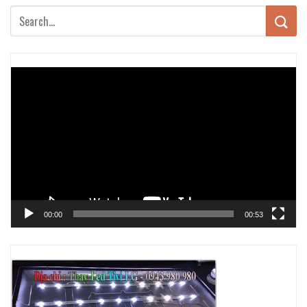
Trình
chơi
Video
00:00
00:53