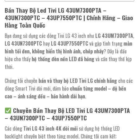
Bán Thay Bộ Led Tivi LG 43UM7300PTA –
43UN7300PTC – 43UP7550PTC | Chính Hãng – Giao
Hàng Toàn Quốc
Bạn đang sử dụng các dòng Tivi LG 43 inch như
LG 43UM7300PTA
,
LG 43UN7300PTC
hay
LG 43UP7550PTC
và gặp tình trạng
màn
hình tối đen, không hiển thị hình ảnh, chớp nháy
? Đây là dấu
hiệu cho thấy
hệ thống đèn nền LED đã hỏng
và cần thay thế kịp
thời.
Chúng tôi chuyên
bán và thay bộ LED Tivi LG chính hãng
cho các
dòng Smart Tivi đời mới, đảm bảo
chuẩn từng model – độ bền
cao – ánh sáng đều – bảo hành dài hạn
.
Chuyên Bán Thay Bộ LED Tivi LG 43UM7300PTA
– 43UN7300PTC – 43UP7550PTC
Các dòng
Tivi LG 43 inch 4K đời mới
sử dụng hệ thống LED
backlight chuyên biệt theo từng model. Chúng tôi cam kết: