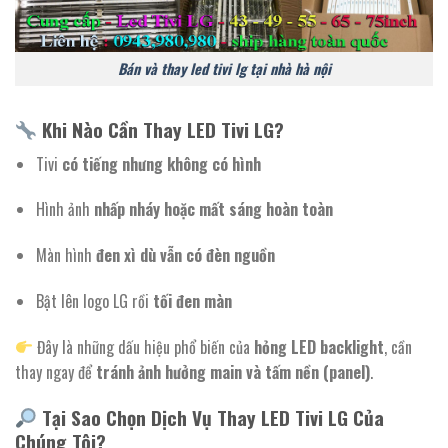
Bán và thay led tivi lg tại nhà hà nội
Khi Nào Cần Thay LED Tivi LG?
Tivi
có tiếng nhưng không có hình
Hình ảnh
nhấp nháy hoặc mất sáng hoàn toàn
Màn hình
đen xì dù vẫn có đèn nguồn
Bật lên logo LG rồi
tối đen màn
Đây là những dấu hiệu phổ biến của
hỏng LED backlight
, cần
thay ngay để
tránh ảnh hưởng main và tấm nền (panel)
.
Tại Sao Chọn Dịch Vụ Thay LED Tivi LG Của
Chúng Tôi?