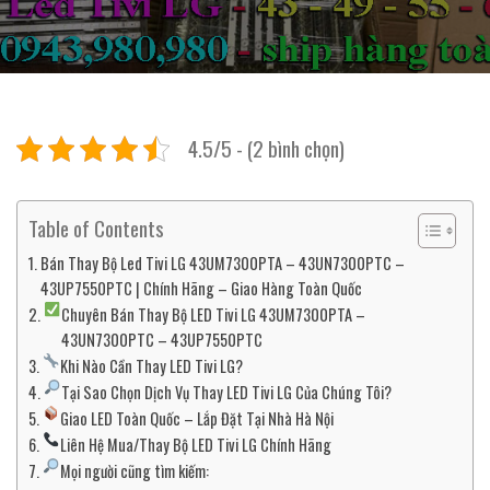
4.5/5 - (2 bình chọn)
Table of Contents
Bán Thay Bộ Led Tivi LG 43UM7300PTA – 43UN7300PTC –
43UP7550PTC | Chính Hãng – Giao Hàng Toàn Quốc
Chuyên Bán Thay Bộ LED Tivi LG 43UM7300PTA –
43UN7300PTC – 43UP7550PTC
Khi Nào Cần Thay LED Tivi LG?
Tại Sao Chọn Dịch Vụ Thay LED Tivi LG Của Chúng Tôi?
Giao LED Toàn Quốc – Lắp Đặt Tại Nhà Hà Nội
Liên Hệ Mua/Thay Bộ LED Tivi LG Chính Hãng
Mọi người cũng tìm kiếm: