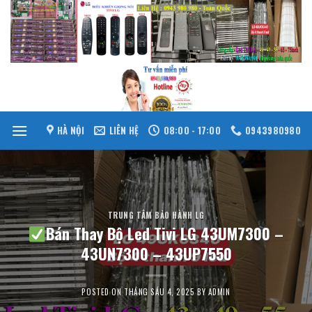
Skip
to
content
HÀ NỘI
LIÊN HỆ
08:00 - 17:00
0943980980
TRUNG TÂM BẢO HÀNH LG
Bán Thay Bộ Led Tivi LG 43UM7300 –
43UN7300 – 43UP7550
POSTED ON
THÁNG SÁU 4, 2025
BY
ADMIN