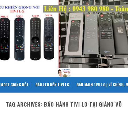
EMOTE GIỌNG NÓI
BÁN LED NỀN TIVI LG
BÁN MAIN TIVI LG | VỈ CHÍNH,
TAG ARCHIVES:
BẢO HÀNH TIVI LG TẠI GIẢNG VÕ