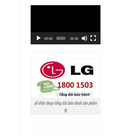
Trình
chơi
Video
00:00
00:40
số điện thoại tổng đài bảo hành sản phẩm
lg