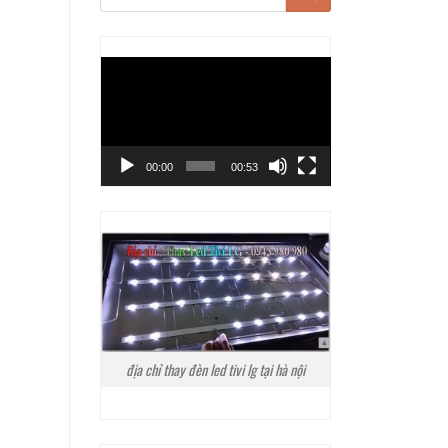
Trình
chơi
Video
00:00
00:53
địa chỉ thay đèn led tivi lg tại hà nội