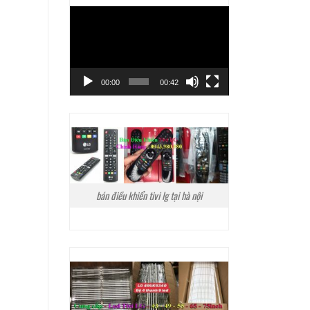
Trình
chơi
Video
00:00
00:42
bán điều khiển tivi lg tại hà nội