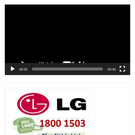
Trình
chơi
Video
00:00
00:40