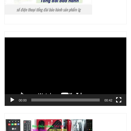
số điện thoại tổng đài bảo hành sản phẩm lg
Trình
chơi
Video
00:00
00:42