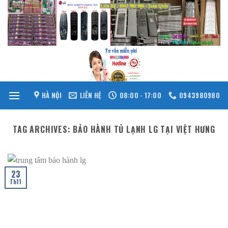
Skip
to
content
HÀ NỘI
LIÊN HỆ
08:00 - 17:00
0943980980
TAG ARCHIVES:
BẢO HÀNH TỦ LẠNH LG TẠI VIỆT HƯNG
23
Th11