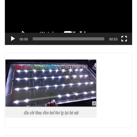
00:00
00:53
địa chỉ thay đèn led tivi lg tại hà nội