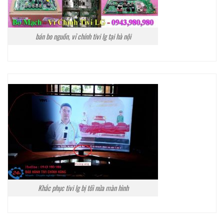
bán bo nguồn, vỉ chính tivi lg tại hà nội
Khắc phục tivi lg bị tối nửa màn hình