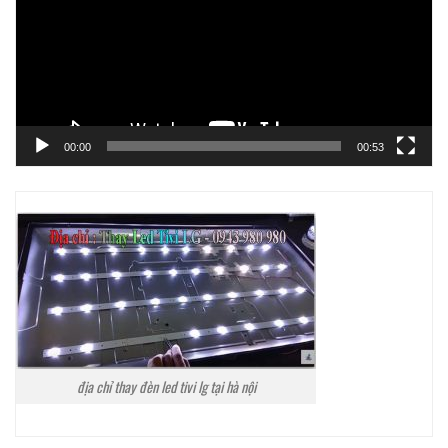
00:00
00:53
địa chỉ thay đèn led tivi lg tại hà nội