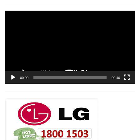
Trình
chơi
Video
00:00
00:40