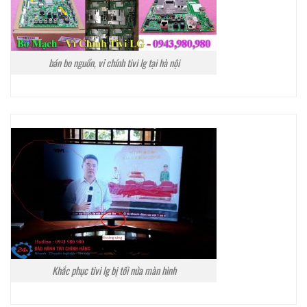
bán bo nguồn, vỉ chính tivi lg tại hà nội
Khắc phục tivi lg bị tối nửa màn hình