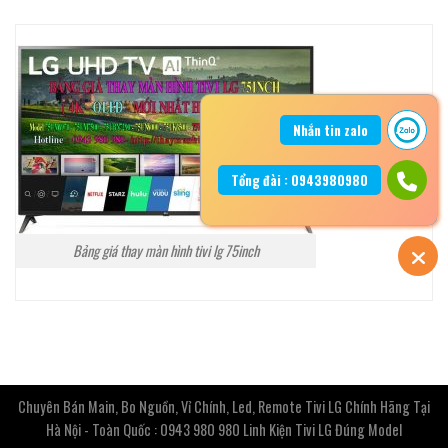
Nhắn tin zalo
Tổng đài : 0943980980
Bảng giá thay màn hình tivi lg 75inch
Chuyên Bán Main, Bo Nguồn, Vỉ Chính, Led, Remote Tivi LG Chính Hãng Tại
Hà Nội - Toàn Quốc : 0943 980 980 Linh Kiện Tivi LG Đúng Model