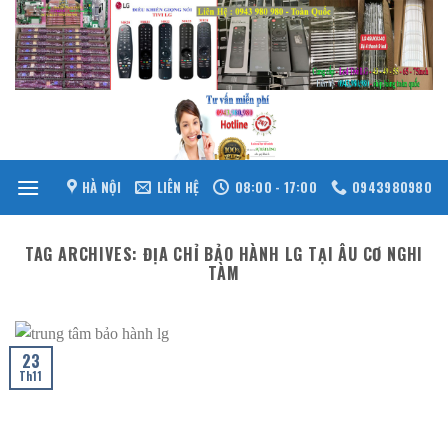
Skip
to
content
HÀ NỘI
LIÊN HỆ
08:00 - 17:00
0943980980
TAG ARCHIVES:
ĐỊA CHỈ BẢO HÀNH LG TẠI ÂU CƠ NGHI
TÀM
23
Th11