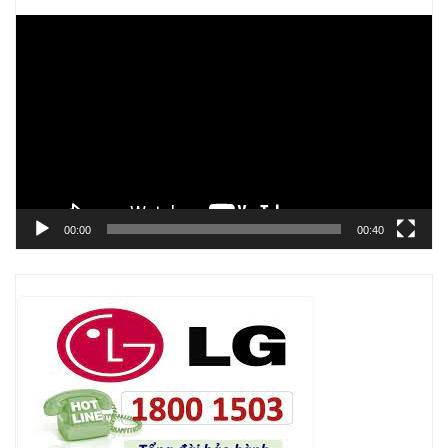
Trình
chơi
Video
00:00
00:40