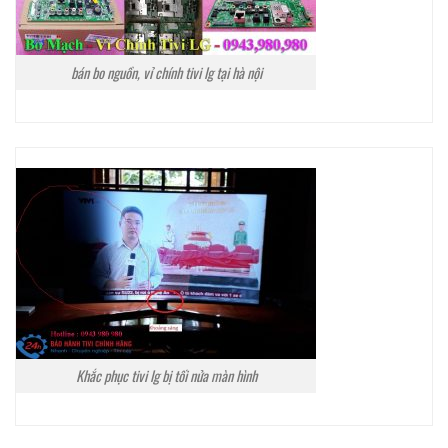
bán bo nguồn, vỉ chính tivi lg tại hà nội
Khắc phục tivi lg bị tối nửa màn hình