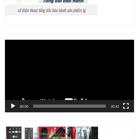
số điện thoại tổng đài bảo hành sản phẩm lg
Trình
chơi
Video
00:00
00:42