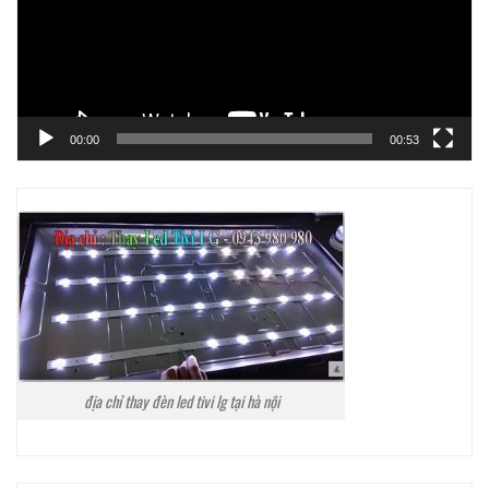
00:00
00:53
địa chỉ thay đèn led tivi lg tại hà nội